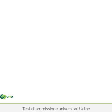
Me
pri
Test di ammissione universitari Udine