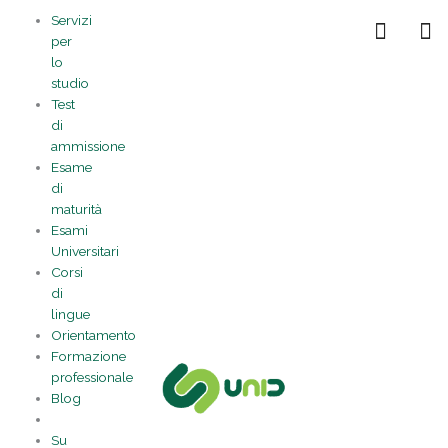
Vai
Statistiche
Marketing
Preferenze
Funzionale
Servizi
al
Gestisci la tua privacy
per
contenuto
lo
studio
Test
di
ammissione
Esame
di
maturità
Esami
Universitari
Corsi
di
lingue
Orientamento
Formazione
professionale
Blog
Su