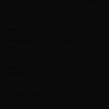
Piattaforma online Genius | Test Università
Cattolica
Dettagli
Intelligenza artificiale adattiva applicata
all’eLearning
Termine iscrizioni
Le iscrizioni sono sempre aperte
Sconto
37%
di sconto per iscrizioni singole
Sconto
45%
di sconto per iscrizioni cumulative
Garanzia
Soddisfatto o rimborsato
Modalità di
In unica soluzione oppure fino a 36 comode
pagamento
rate mensili scegliendo PayPal, Alma o
Heylight nel checkout
Come preferisci pagare?
Unica Soluzione
Quanti partecipanti?