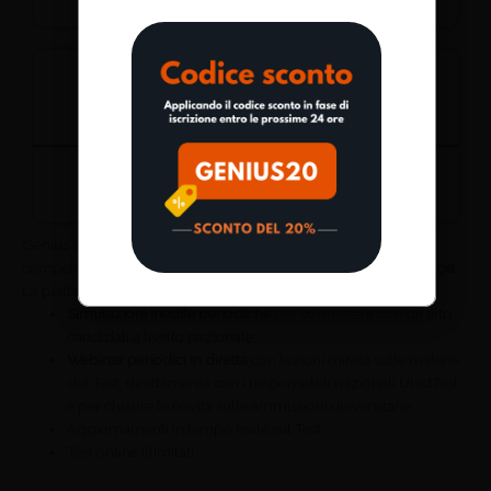
Badge di completamento
Genius è una
piattaforma
interattiva e divertente
dove puoi
competere con altri candidati, ottenere
punti esperienza e badge
.
La piattaforma eLearning include inoltre:
Simulazioni inedite periodiche
per competere con gli altri
candidati a livello nazionale;
Webinar periodici in diretta
con lezioni mirate sulle materie
del Test, direttamente con i responsabili nazionali UnidTest,
e per chiarire le novità sulle ammissioni universitarie;
Aggiornamenti in tempo reale sul Test;
Test online illimitati.