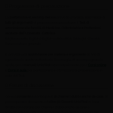
Programma di preparazione
La
piattaforma eLearning Genius
prevede un’analisi sistematica di
tutti gli argomenti
di preparazione previsti per il
Test di
ammissione alle facoltà di Medicina, Odontoiatria e Professioni
sanitarie dell’Università Cattolica
:
Ragionamento logico e logico-matematico, biologia, chimica,
fisica e cultura generale.
E’ prevista una
suddivisione per materia e argomento
al fine di
agevolare lo studio individuale. Si consiglia di accompagnare lo
studio con i
manuali UnidTest
ed eventualmente con i
Corsi online
e
Corsi in aula
per perfezionare e ottimizzare la preparazione in
vista del Test.
Forum di discussione
Genius
consente
ai partecipanti
di chiarire i dubbi anche da casa
, di
porre quesiti e domande ad
oltre 50 Docenti UnidTest
in linea
diretta con i corsisti per chiarire i dubbi anche da casa e
approfondire le difficoltà riscontrate durante la frequenza del