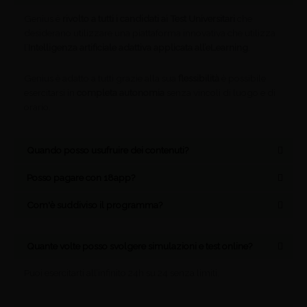
Genius è
rivolto a tutti i candidati ai Test Universitari
che
desiderano utilizzare una piattaforma innovativa che utilizza
l’
Intelligenza artificiale adattiva applicata all’eLearning
.
Genius è adatto a tutti grazie alla sua
flessibilità
è possibile
esercitarsi in
completa autonomia
senza vincoli di luogo e di
orario.
Quando posso usufruire dei contenuti?
Posso pagare con 18app?
Com'è suddiviso il programma?
Quante volte posso svolgere simulazioni e test online?
Puoi esercitarti all’infinito 24h su 24 senza limiti.