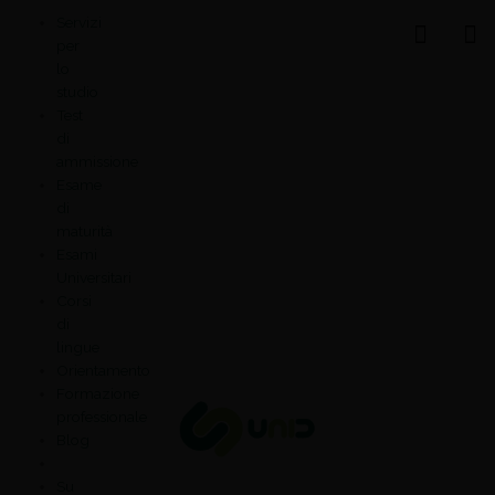
Vai
Statistiche
Marketing
Preferenze
Funzionale
Servizi
al
Gestisci la tua privacy
per
contenuto
lo
studio
Test
di
ammissione
Esame
di
maturità
Esami
Universitari
Corsi
di
lingue
Orientamento
Formazione
professionale
Blog
Su