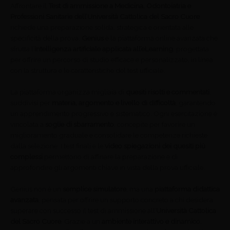
Affrontare il
Test di ammissione a Medicina, Odontoiatria e
Professioni Sanitarie dell’Università Cattolica del Sacro Cuore
richiede una preparazione solida, strategica e orientata alle
specificità della prova.
Genius
è la piattaforma online avanzata che
sfrutta l’
intelligenza artificiale applicata all’eLearning
, progettata
per offrire un percorso di studio efficace e personalizzato, in linea
con la struttura e le caratteristiche del test ufficiale.
La piattaforma organizza migliaia di
quesiti risolti e commentati
,
suddivisi per
materia, argomento e livello di difficoltà
, garantendo
un apprendimento progressivo e sistematico. Ogni esercitazione è
vincolata a
soglie di sbarramento
, concepite per favorire un
miglioramento graduale e consolidare le competenze richieste
dalla selezione. I test finali e le
video spiegazioni dei quesiti più
complessi
permettono di affinare la preparazione e di
approfondire gli argomenti chiave in vista della prova ufficiale.
Genius non è un
semplice simulatore
, ma una
piattaforma didattica
avanzata
, pensata per offrire un supporto concreto a chi desidera
superare con successo il test di ammissione all’
Università Cattolica
del Sacro Cuore
. Grazie a un
ambiente interattivo e dinamico
,