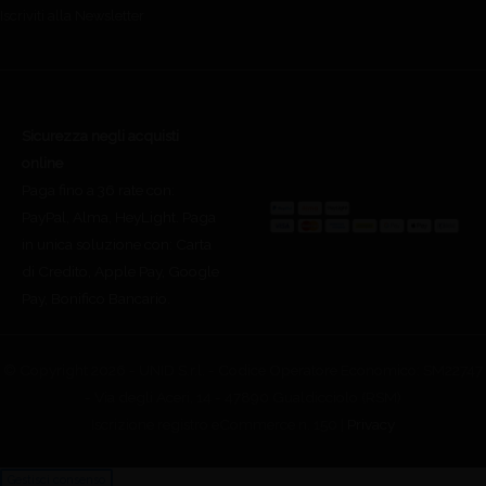
Iscriviti alla Newsletter
Sicurezza negli acquisti
online
Paga fino a 36 rate con:
PayPal, Alma, HeyLight. Paga
in unica soluzione con: Carta
di Credito, Apple Pay, Google
Pay, Bonifico Bancario.
© Copyright 2026 - UNID S.r.l. - Codice Operatore Economico: SM22747
- Via degli Aceri, 14 - 47890 Gualdicciolo (RSM)
Iscrizione registro eCommerce n. 150 |
Privacy
Gestisci consenso