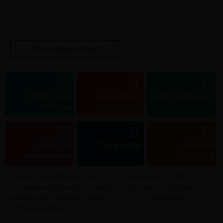
€
189,00
€
119,00
Paghi
€
119,00
al momento dell'acquisto oppure in comode rate
mensili.
Clicca qui per iscriverti
Intelligenza
quiz adattivi
video spiegazioni
artificiale
commentati
ottimizza
Tutor online
strategie
performance
risolutive
Genius è la piattaforma online
, per la
preparazione ai Test di
ammissione alle facoltà di Medicina, Odontoiatria e Professioni
sanitarie dell’Università Cattolica
, che utilizza l’
intelligenza
artificiale adattiva
applicata all’eLearning.