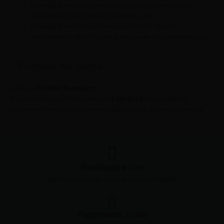
richiesta di rimborso per corsi, prodotti o servizi non
acquistati su www.unidformazione.com;
richiesta di rimborso di un corso in cui lo stato di
avanzamento della fruizione sia uguale o superiore al 25%.
Fruizione del Genius
Genius è
fruibile da desktop
.
È possibile fruire di tutti i servizi
24 ore su 24
ed è possibile
visionare infinite volte i contenuti disponibili in totale autonomia.
Puoi pagare con
Bonifico bancario, carte di credito e PayPal
Pagamento a rate