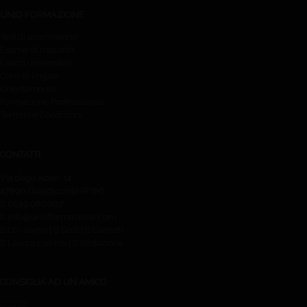
UNID FORMAZIONE
Test di ammissione
Esame di maturità
Esami universitari
Corsi di lingue
Orientamento
Formazione Professionale
Termini e Condizioni
CONTATTI
Via degli Aceri, 14
47890 Gualdicciolo (RSM)
0549.980007
info@unidformazione.com
Chi siamo
|
Sedi
|
Contatti
Lavora con noi
|
Redazione
CONSIGLIA AD UN AMICO