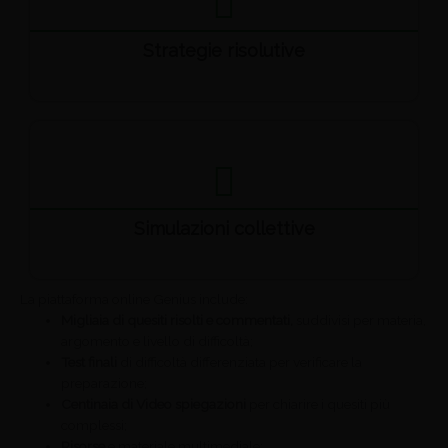
Strategie risolutive
Simulazioni collettive
La piattaforma online Genius include:
Migliaia di quesiti risolti e commentati,
suddivisi per materia,
argomento e livello di difficoltà;
Test finali
di difficoltà differenziata per verificare la
preparazione;
Centinaia di Video spiegazioni
per chiarire i quesiti più
complessi;
Risorse
e materiale multimediale;