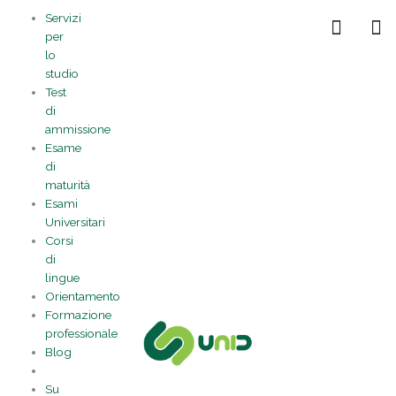
Vai
Statistiche
Marketing
Preferenze
Funzionale
Servizi
al
Gestisci la tua privacy
per
contenuto
lo
studio
Test
di
ammissione
Esame
di
maturità
Esami
Universitari
Corsi
di
lingue
Orientamento
Formazione
professionale
Blog
Su