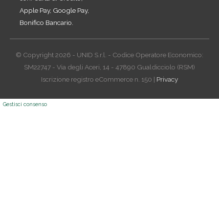
Apple Pay, Google Pay,
Bonifico Bancario.
© Copyright 2026 - UNID S.r.l. - Codice Operatore Economico:
SM22747 - Via degli Aceri, 14 - 47890 Gualdicciolo (RSM)
Iscrizione registro eCommerce n. 150 |
Privacy
Gestisci consenso