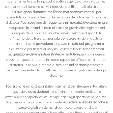
perfettamente alle tempistiche e alle esigenze di ogni studente,
spaziando dai percorsi estivi intensivi a quelli annuali più strutturati,
e
si svolgono durante tutto l’anno con partenze mensili
per
garantirti la massima flessibilità nell’avvio della tua pianificazione
didattica.
Puoi scegliere di frequentare in modalità live streaming e
recuperare le lezioni in caso di assenza
grazie alle registrazioni
integrali delle spiegazioni, che restano sempre disponibili
all’interno della tua area riservata per essere riviste in qualsiasi
momento.
I corsi prevedono il ripasso mirato del programma
ministeriale per fissare al meglio i concetti teorici fondamentali,
l’
acquisizione delle migliori strategie risolutive
per rispondere ai
quesiti a risposta multipla in modo rapido ed efficace eliminando i
distrattori, e lo svolgimento di
simulazioni costanti
per testare
progressivamente il tuo livello e ottimizzare la gestione del tempo
d’esame.
I corsi online sono disponibili on demand per studiare al tuo ritmo
quando e dove desideri
, senza vincoli di orario prefissati e
azzerando completamente i tempi legati agli spostamenti logistici.
Scegliendo questa specifica formula,
accederai a lezioni teoriche e
risorse digitali on demand
complete, approfondite e
costantemente aggiornate in base alle ultime linee guida dei bandi