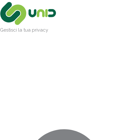
Vai
Marketing
Statistiche
Preferenze
Funzionale
al
contenuto
Gestisci la tua privacy