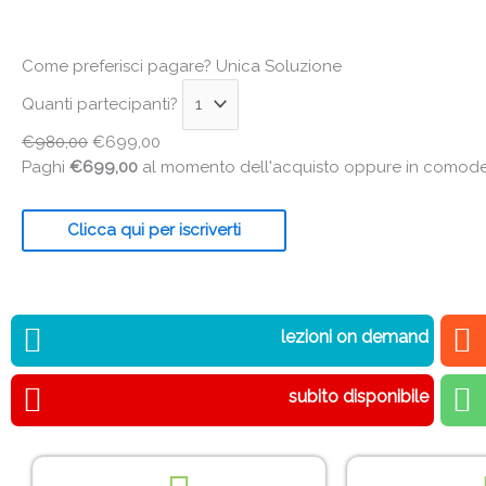
Come preferisci pagare?
Unica Soluzione
Quanti partecipanti?
€
980,00
€
699,00
Paghi
€
699,00
al momento dell'acquisto oppure in comode 
Clicca qui per iscriverti
lezioni on demand
subito disponibile