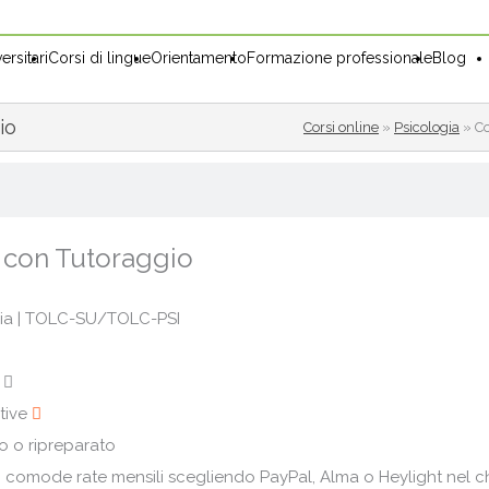
ersitari
Corsi di lingue
Orientamento
Formazione professionale
Blog
io
Corsi online
»
Psicologia
»
Co
e con Tutoraggio
ogia | TOLC-SU/TOLC-PSI
e
ative
o o ripreparato
6 comode rate mensili scegliendo PayPal, Alma o Heylight nel 