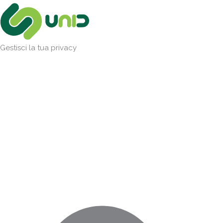
Vai
Marketing
Statistiche
Preferenze
Funzionale
al
contenuto
Gestisci la tua privacy