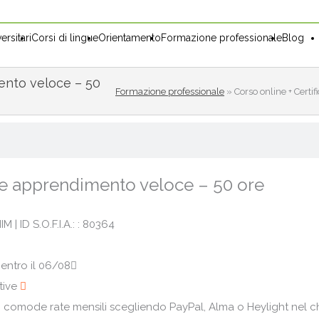
ersitari
Corsi di lingue
Orientamento
Formazione professionale
Blog
mento veloce – 50
Formazione professionale
»
Corso online + Certi
a e apprendimento veloce – 50 ore
| ID S.O.F.I.A.: : 80364
 entro il 06/08
tive
6 comode rate mensili scegliendo PayPal, Alma o Heylight nel 