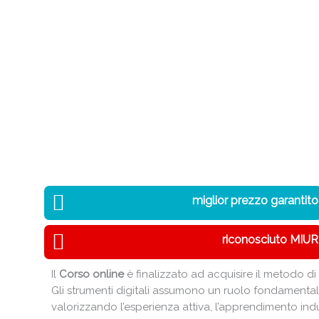
miglior prezzo garantito
riconosciuto MIUR
Il
Corso online
è finalizzato ad acquisire il metodo 
Gli strumenti digitali assumono un ruolo fondamental
valorizzando l’esperienza attiva, l’apprendimento in