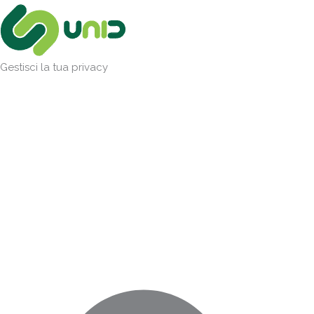
Vai
Marketing
Statistiche
Preferenze
Funzionale
al
contenuto
Gestisci la tua privacy