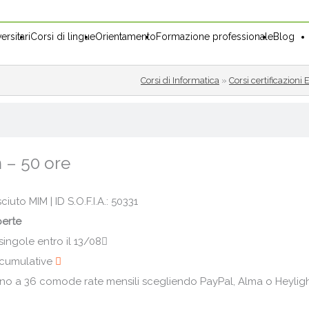
ersitari
Corsi di lingue
Orientamento
Formazione professionale
Blog
Corsi di Informatica
»
Corsi certificazioni
 – 50 ore
uto MIM | ID S.O.F.I.A.: 50331
perte
singole entro il 13/08
i cumulative
ino a 36 comode rate mensili scegliendo PayPal, Alma o Heylig