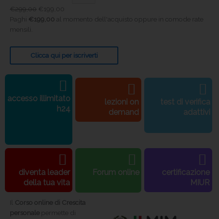
€
299,00
€
199,00
Paghi
€
199,00
al momento dell'acquisto oppure in comode rate
mensili.
Clicca qui per iscriverti
accesso illimitato
lezioni on
test di verifica
h24
demand
adattivi
diventa leader
Forum online
certificazione
della tua vita
MIUR
Il
Corso online di Crescita
personale
permette di