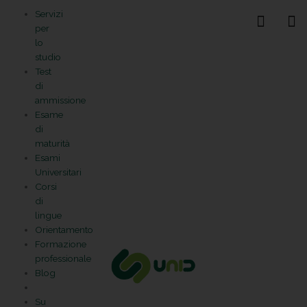
Vai
Statistiche
Marketing
Preferenze
Funzionale
Servizi
al
Gestisci la tua privacy
per
contenuto
lo
studio
Test
di
ammissione
Esame
di
maturità
Esami
Universitari
Corsi
di
lingue
Orientamento
Formazione
professionale
Blog
Su