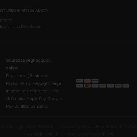
CONSIGLIA AD UN AMICO
Iscriviti alla Newsletter
Sicurezza negli acquisti
online
Paga fino a 36 rate con:
PayPal, Alma, HeyLight. Paga
in unica soluzione con: Carta
di Credito, Apple Pay, Google
Pay, Bonifico Bancario.
© Copyright 2026 - UNID S.r.l. - Codice Operatore Economico: SM22747
- Via degli Aceri, 14 - 47890 Gualdicciolo (RSM)