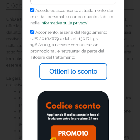
Garanzia soddisfatto o rimborsato
Privacy
Accetto ed acconsento al trattamento dei
miei dati personali secondo quanto stabilito
UniD a tutela del consumatore e per favorire la propria clientela
nella
informativa sulla privacy
*
offre la
garanzia soddisfatto o rimborsato
. Il cliente, entro 10 giorni
Marketing
Acconsento, ai sensi del Regolamento
dall’atto dell’iscrizione, ha la facoltà di cambiare idea per qualsiasi
(UE) 2016/679 e dell'art. 130 D.Lgs.
motivo e di richiedere il rimborso della quota di partecipazione
196/2003, a ricevere comunicazioni
nella sua totalità. Il rimborso viene corrisposto da UniD Srl al cliente
promozionali e newsletter da parte del
sotto forma di crediti spendibili per qualunque tipologia di offerta
Titolare del trattamento
formativa proposta su
www.unidformazione.com
. Tale facoltà può
essere esercitata dal cliente una volta l’anno.
Ottieni lo sconto
La garanzia soddisfatto o rimborsato non viene applicata
esclusivamente nei seguenti casi:
richiesta di rimborso senza ricevuta di acquisto;
richiesta di rimborso per un prodotto acquistato da un’altra
persona;
richiesta di rimborso oltre i 10 giorni dall’atto dell’iscrizione;
richiesta di rimborso per corsi, prodotti o servizi non
acquistati su www.unidformazione.com;
richiesta di rimborso di un corso in cui lo stato di
avanzamento della fruizione sia uguale o superiore al 25%.