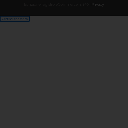
Iscrizione registro eCommerce n. 150 |
Privacy
Gestisci consenso