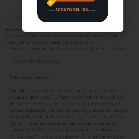
Fruizione del corso
Il corso è immediatamente
fruibile da tutti i dispositivi
.
È possibile fruire di tutti i servizi
24 ore su 24
e visionare infinite
volte i contenuti disponibili in totale autonomia.
Le credenziali saranno attive per un anno dall’atto dell’iscrizione.
Docente del corso
Dott.ssa Sara Giussani
Sara Giussani consegue una prima laurea magistrale nel 2002
in Esperto dei Processi Formativi presso l’Università Cattolica
del Sacro Cuore di Milano con 110/110 Lode e una seconda
laurea magistrale in Consulenza nelle Organizzazioni nel 2009
presso l’Università degli Studi di Milano Bicocca con 110/110.
Per più di 10 anni lavora nell’ambito della formazione, tra
Università e Società di Consulenza, 8 anni dei quali presso il
Politecnico di Milano e 1 anno presso il MIP, la Business School