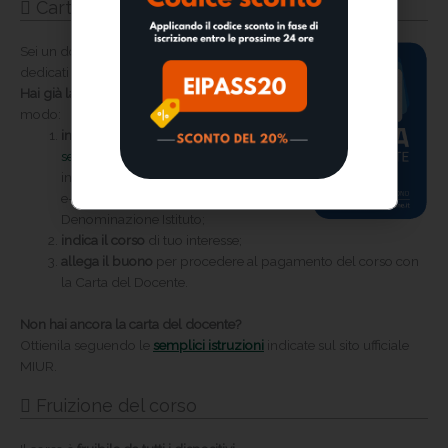
Carta del docente
Sei un docente di ruolo? Utilizza i 500 Euro
dedicati all’aggiornamento professionale.
Hai già la carta docente?
Procedi in questo
modo:
invia una mail
a
segreteria@unidformazione.com
indicando: nome, cognome, telefono,
e-mail, Codice Meccanografico,
Denominazione Istituto;
indica il corso
di tuo interesse;
allega il buono
per procedere al pagamento del corso con
la Carta del Docente.
Non hai ancora la carta del docente?
Ottienila seguendo le
semplici istruzioni
indicate sul sito ufficiale
MIUR.
Fruizione del corso