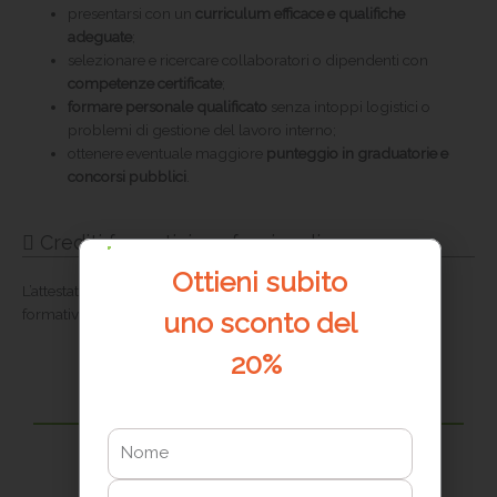
presentarsi con un
curriculum efficace e qualifiche
adeguate
;
selezionare e ricercare collaboratori o dipendenti con
competenze certificate
;
formare personale qualificato
senza intoppi logistici o
problemi di gestione del lavoro interno;
ottenere eventuale maggiore
punteggio in graduatorie e
concorsi pubblici
.
Crediti formativi professionali
Ottieni
subito
L’attestato di frequenza al corso è riconosciuto come crediti
formativi da:
uno sconto del
20%
Nome
Consulenti del lavoro
8 crediti formativi professionali
Cognome