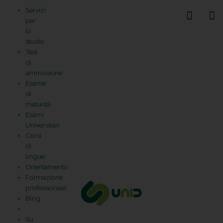
Vai
Statistiche
Marketing
Preferenze
Funzionale
Servizi
al
Gestisci la tua privacy
per
contenuto
lo
studio
Test
di
ammissione
Esame
di
maturità
Esami
Universitari
Corsi
di
lingue
Orientamento
Formazione
professionale
Blog
Su