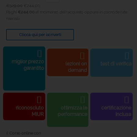
€
329,00
€
244,00
Paghi
€
244,00
al momento dell'acquisto oppure in comode rate
mensili.
Clicca qui per iscriverti
miglior prezzo
lezioni on
test di verifica
garantito
demand
riconosciuto
ottimizza le
certificazione
MIUR
performance
inclusa
Il
Corso online con