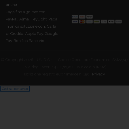
online
Paga fino a 36 rate con:
PayPal, Alma, HeyLight. Paga
in unica soluzione con: Carta
di Credito, Apple Pay, Google
Pay, Bonifico Bancario.
© Copyright 2026 - UNID S.r.l. - Codice Operatore Economico: SM22747
- Via degli Aceri, 14 - 47890 Gualdicciolo (RSM)
Iscrizione registro eCommerce n. 150 |
Privacy
Gestisci consenso