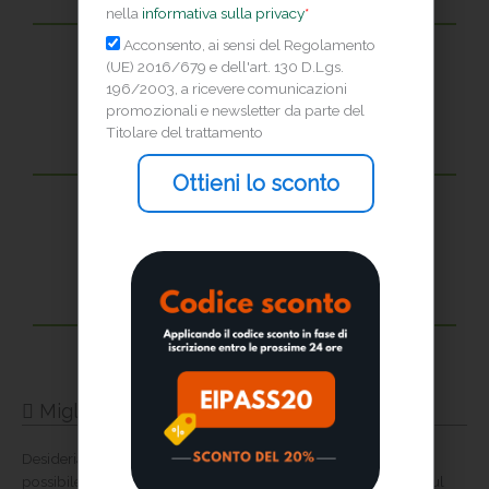
nella
informativa sulla privacy
*
Geometri
Marketing
Acconsento, ai sensi del Regolamento
(UE) 2016/679 e dell'art. 130 D.Lgs.
26 crediti formativi professionali
196/2003, a ricevere comunicazioni
promozionali e newsletter da parte del
Titolare del trattamento
Ottieni lo sconto
Giornalisti
16 crediti formativi professionali
Periti Industriali
43 crediti formativi professionali
Miglior prezzo garantito
Desideriamo offrirti il corso da te scelto alla tariffa più bassa
possibile. Se, una volta iscritto sul nostro sito, dovessi trovare sul