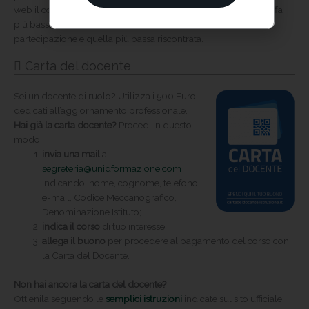
web il corso da te scelto alle medesime condizioni e a una tariffa
più bassa,
rimborseremo la differenza
tra la nostra quota di
partecipazione e quella più bassa riscontrata.
Carta del docente
Sei un docente di ruolo? Utilizza i 500 Euro
dedicati all’aggiornamento professionale.
Hai già la carta docente?
Procedi in questo
modo:
invia una mail
a
segreteria@unidformazione.com
indicando: nome, cognome, telefono,
e-mail, Codice Meccanografico,
Denominazione Istituto;
indica il corso
di tuo interesse;
allega il buono
per procedere al pagamento del corso con
la Carta del Docente.
Non hai ancora la carta del docente?
Ottienila seguendo le
semplici istruzioni
indicate sul sito ufficiale