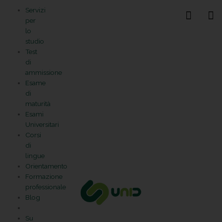
Vai
Statistiche
Marketing
Preferenze
Funzionale
Servizi
al
Gestisci la tua privacy
per
contenuto
lo
studio
Test
di
ammissione
Esame
di
maturità
Esami
Universitari
Corsi
di
lingue
Orientamento
Formazione
professionale
Blog
Su