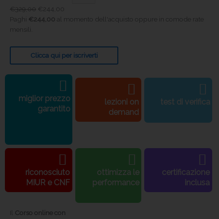
€
329,00
€
244,00
Paghi
€
244,00
al momento dell'acquisto oppure in comode rate
mensili.
Clicca qui per iscriverti
miglior prezzo
lezioni on
test di verifica
garantito
demand
riconosciuto
ottimizza le
certificazione
MIUR e CNF
performance
inclusa
Il
Corso online con