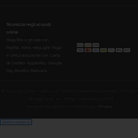
Sicurezza negli acquisti
online
Paga fino a 36 rate con:
PayPal, Alma, HeyLight. Paga
in unica soluzione con: Carta
di Credito, Apple Pay, Google
Pay, Bonifico Bancario.
© Copyright 2026 - UNID S.r.l. - Codice Operatore Economico: SM22747
- Via degli Aceri, 14 - 47890 Gualdicciolo (RSM)
Iscrizione registro eCommerce n. 150 |
Privacy
Gestisci consenso