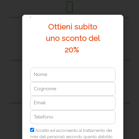
Avvocati
Ottieni
subito
10 crediti formativi professionali
uno sconto del
20%
Architetti
Nome
13 crediti formativi professionali
Cognome
Email
Consulenti del lavoro
Telefono
13 crediti formativi professionali
Privacy
Accetto ed acconsento al trattamento dei
miei dati personali secondo quanto stabilito