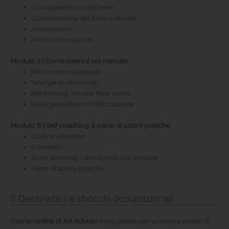
Consapevolezza del bene
Conservazione del bene culturale
Assicurazioni
Archivi e fondazioni
Modulo 7 | Come inserirsi nel mercato
Patrimonio relazionale
Sinergie professionali
Networking: mostre, fiere, eventi
Lead generation e fidelizzazione
Modulo 8 | Self coaching: il piano di azioni pratiche
Cos’è un obiettivo
Il contesto
Brain storming: i sei cappelli per pensare
Piano di azioni pratiche
Destinatari e sbocchi occupazionali
Il
corso online di Art Advisor
è progettato per un’ampia varietà di