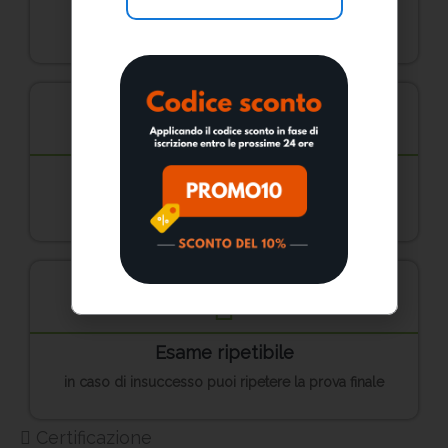
contenuti on demand h24
Esame finale online
al termine del percorso formativo
Esame ripetibile
in caso di insuccesso puoi ripetere la prova finale
Certificazione