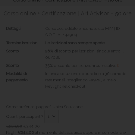
Corso online + Certificazione | Art Advisor – 50 ore
Dettagli
Corso accreditato e riconosciuto MIM | ID
S.O.F.I.A.: 144904
Termine iscrizioni
Le iscrizioni sono sempre aperte
Sconto
26%
di sconto per iscrizioni singole entro il
06/08
Sconto
35%
di sconto per iscrizioni cumulative
Modalità di
In unica soluzione oppure fino a 36 comode
pagamento
rate mensili scegliendo PayPal, Alma o
Heylight nel checkout
Come preferisci pagare?
Unica Soluzione
Quanti partecipanti?
€
329,00
€
244,00
Paghi
€
244,00
al momento dell'acquisto oppure in comode rate