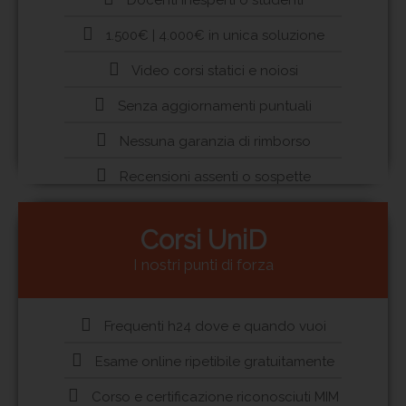
Docenti inesperti o studenti
1.500€ | 4.000€ in unica soluzione
Video corsi statici e noiosi
Senza aggiornamenti puntuali
Nessuna garanzia di rimborso
Recensioni assenti o sospette
Corsi UniD
I nostri punti di forza
Frequenti h24 dove e quando vuoi
Esame online ripetibile gratuitamente
Corso e certificazione riconosciuti MIM