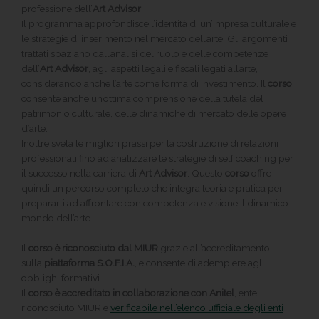
professione dell’
Art Advisor
.
Il programma approfondisce l’identità di un’impresa culturale e
le strategie di inserimento nel mercato dell’arte. Gli argomenti
trattati spaziano dall’analisi del ruolo e delle competenze
dell’
Art Advisor
, agli aspetti legali e fiscali legati all’arte,
considerando anche l’arte come forma di investimento. Il
corso
consente anche un’ottima comprensione della tutela del
patrimonio culturale, delle dinamiche di mercato delle opere
d’arte.
Inoltre svela le migliori prassi per la costruzione di relazioni
professionali fino ad analizzare le strategie di self coaching per
il successo nella carriera di
Art Advisor
. Questo
corso
offre
quindi un percorso completo che integra teoria e pratica per
prepararti ad affrontare con competenza e visione il dinamico
mondo dell’arte.
Il
corso è riconosciuto dal MIUR
grazie all’accreditamento
sulla
piattaforma S.O.F.I.A.
, e consente di adempiere agli
obblighi formativi.
Il
corso è accreditato
in collaborazione con Anitel
, ente
riconosciuto MIUR e
verificabile nell’elenco ufficiale degli enti