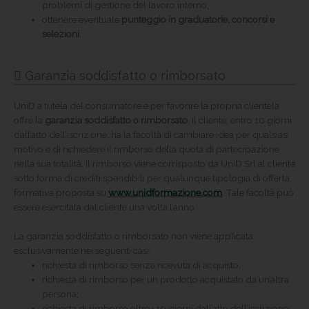
problemi di gestione del lavoro interno;
ottenere eventuale
punteggio in graduatorie, concorsi e
selezioni
.
Garanzia soddisfatto o rimborsato
UniD a tutela del consumatore e per favorire la propria clientela
offre la
garanzia soddisfatto o rimborsato
. Il cliente, entro 10 giorni
dall’atto dell’iscrizione, ha la facoltà di cambiare idea per qualsiasi
motivo e di richiedere il rimborso della quota di partecipazione
nella sua totalità. Il rimborso viene corrisposto da UniD Srl al cliente
sotto forma di crediti spendibili per qualunque tipologia di offerta
formativa proposta su
www.unidformazione.com
. Tale facoltà può
essere esercitata dal cliente una volta l’anno.
La garanzia soddisfatto o rimborsato non viene applicata
esclusivamente nei seguenti casi:
richiesta di rimborso senza ricevuta di acquisto;
richiesta di rimborso per un prodotto acquistato da un’altra
persona;
richiesta di rimborso oltre i 10 giorni dall’atto dell’iscrizione;