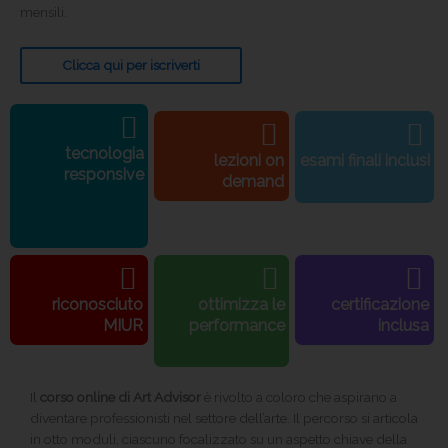
mensili.
Clicca qui per iscriverti
tecnologia
lezioni on
esami finali inclusi
responsive
demand
riconosciuto
ottimizza le
certificazione
MIUR
performance
inclusa
Il
corso online di Art Advisor
è rivolto a coloro che aspirano a
diventare professionisti nel settore dell’arte. Il percorso si articola
in otto moduli, ciascuno focalizzato su un aspetto chiave della