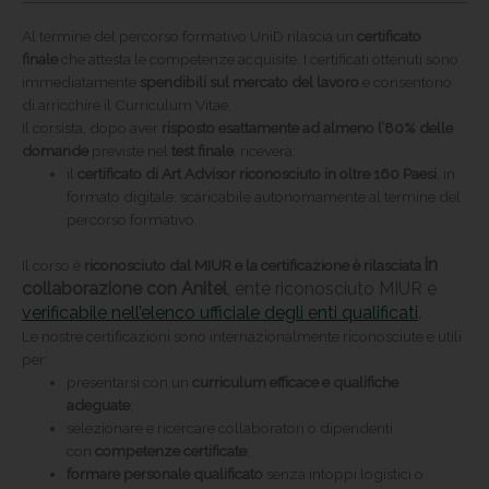
Al termine del percorso formativo UniD rilascia un
certificato
finale
che attesta le competenze acquisite. I certificati ottenuti sono
immediatamente
spendibili sul mercato del lavoro
e consentono
di arricchire il Curriculum Vitae.
Il corsista, dopo aver
risposto esattamente ad almeno l’80% delle
domande
previste nel
test finale
, riceverà:
il
certificato di Art Advisor riconosciuto in oltre 160 Paesi
, in
formato digitale, scaricabile autonomamente al termine del
percorso formativo.
in
Il corso è
riconosciuto dal MIUR e la certificazione è rilasciata
collaborazione con Anitel
, ente riconosciuto MIUR e
verificabile nell’elenco ufficiale degli enti qualificati
.
Le nostre certificazioni sono internazionalmente riconosciute e utili
per:
presentarsi con un
curriculum efficace e qualifiche
adeguate
;
selezionare e ricercare collaboratori o dipendenti
con
competenze certificate
;
formare personale qualificato
senza intoppi logistici o