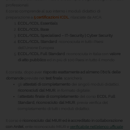
professionali.
Il corso comprende al suo interno i moduli didattici di
preparazione a
5 certificazioni ICDL
, rilasciate da AICA:
ECDL/ICDL Essentials
ECDL/ICDL Base
ECDL/ICDL Specialised – IT-Security | Cyber Security
ECDL/ICDL Standard
: riconosciuta in tutti i Paesi
dell’Unione Europea
ECDL/ICDL Full Standard
: riconosciuta in Italia con
valore
di atto pubblico
ed in più di 100 Paesi in tutto il mondo
Il corsista, dopo aver
risposto esattamente ad almeno l’80% delle
domande
previste nel
test finale
, scaricherà:
gli
attestati di completamento
dei singoli moduli didattici,
riconosciuti dal MIUR
, in formato digitale;
l’
attestato finale di completamento
del corso
ECDL Full
Standard, riconosciuto dal MIUR
, previa verifica del
completamento di tutti i moduli didattici.
Il corso è
riconosciuto dal MIUR ed
è accreditato
in collaborazione
con Anitel
, ente riconosciuto MIUR e
verificabile nell’elenco ufficiale