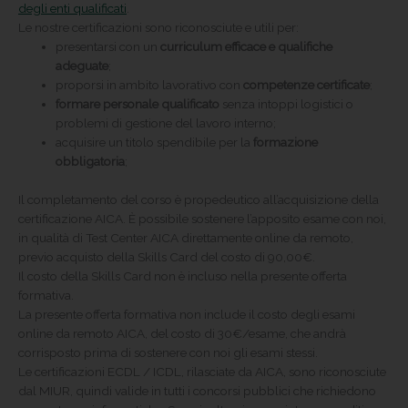
degli enti qualificati
.
Le nostre certificazioni sono riconosciute e utili per:
presentarsi con un
curriculum efficace e qualifiche
adeguate
;
proporsi in ambito lavorativo con
competenze certificate
;
formare personale qualificato
senza intoppi logistici o
problemi di gestione del lavoro interno;
acquisire un titolo spendibile per la
formazione
obbligatoria
;
Il completamento del corso è propedeutico all’acquisizione della
certificazione AICA. È possibile sostenere l’apposito esame con noi,
in qualità di Test Center AICA direttamente online da remoto,
previo acquisto della Skills Card del costo di 90,00€.
Il costo della Skills Card non è incluso nella presente offerta
formativa.
La presente offerta formativa non include il costo degli esami
online da remoto AICA, del costo di 30€/esame, che andrà
corrisposto prima di sostenere con noi gli esami stessi.
Le certificazioni ECDL / ICDL, rilasciate da AICA, sono riconosciute
dal MIUR, quindi valide in tutti i concorsi pubblici che richiedono