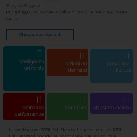
€
249,00
€
199,00
Paghi
€
199,00
al momento dell'acquisto oppure in comode rate
mensili.
Clicca qui per iscriverti
Intelligenza
lezioni on
prove finali
artificiale
demand
incluse
ottimizza
Tutor online
attestato incluso
performance
La
certificazione ECDL Full Standard
, oggi denominata
ICDL
Full Standard
, oggetto del nostro corso, ti aiuta a sfruttare