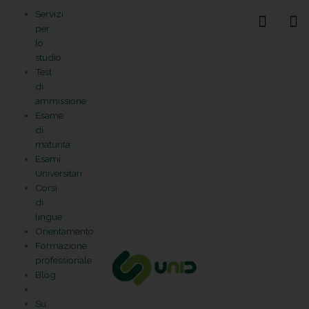
Vai
Statistiche
Marketing
Preferenze
Funzionale
Servizi
al
Gestisci la tua privacy
per
contenuto
lo
studio
Test
di
ammissione
Esame
di
maturità
Esami
Universitari
Corsi
di
lingue
Orientamento
Formazione
professionale
Blog
Su