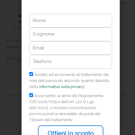
conoscenze teoriche e pratiche utili ai fini del superamento
dell’esame finale;
somministra Test di verifica
di difficoltà differenziata per
Nome
migliorare le performance nel tempo
;
prevede un
Test finale di verifica delle conoscenze
.
Cognome
Il corso è
interattivo
, dove puoi competere con altri candidati e
Email
ottenere
punti esperienza e badge
.
Telefono
Modalità di frequenza
Privacy
Accetto ed acconsento al trattamento dei
miei dati personali secondo quanto stabilito
nella
informativa sulla privacy
*
Marketing
Acconsento, ai sensi del Regolamento
Frequenza interamente online
(UE) 2016/679 e dell'art. 130 D.Lgs.
196/2003, a ricevere comunicazioni
contenuti on demand h24
promozionali e newsletter da parte del
Titolare del trattamento
Ottieni lo sconto