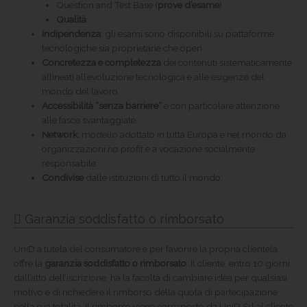
Question and Test Base (
prove d’esame
)
Qualità
Indipendenza
: gli esami sono disponibili su piattaforme
tecnologiche sia proprietarie che open.
Concretezza e completezza
dei contenuti sistematicamente
allineati all’evoluzione tecnologica e alle esigenze del
mondo del lavoro.
Accessibilità “senza barriere”
e con particolare attenzione
alle fasce svantaggiate.
Network
: modello adottato in tutta Europa e nel mondo da
organizzazioni no profit e a vocazione socialmente
responsabile.
Condivise
dalle istituzioni di tutto il mondo.
Garanzia soddisfatto o rimborsato
UniD a tutela del consumatore e per favorire la propria clientela
offre la
garanzia soddisfatto o rimborsato
. Il cliente, entro 10 giorni
dall’atto dell’iscrizione, ha la facoltà di cambiare idea per qualsiasi
motivo e di richiedere il rimborso della quota di partecipazione
nella sua totalità. Il rimborso viene corrisposto da UniD Srl al cliente