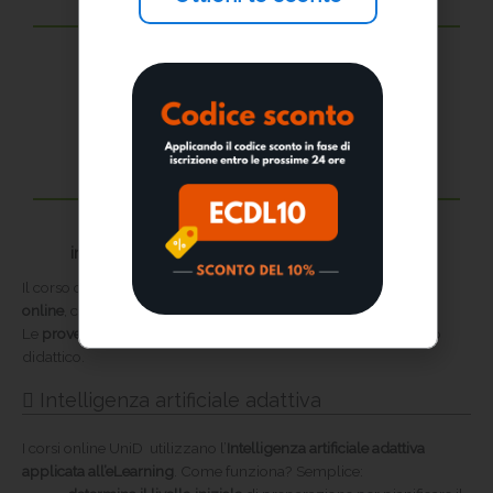
Prove finali online
al termine del percorso formativo
Prove ripetibili
in caso di insuccesso puoi ripetere la prova finale
Il corso online ECDL Full Standard viene erogato
interamente
online
, con contenuti visibili
on demand
24 ore su 24.
Le
prove
finali si svolgono online
al termine di ciascun modulo
didattico.
Intelligenza artificiale adattiva
I corsi online UniD utilizzano l’
Intelligenza artificiale adattiva
applicata all’eLearning
. Come funziona? Semplice: