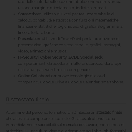
uso delle note, tabelle, sezioni, tabulazioni, rientri, stampa
unione, margini e orientamento, indici e sommari.
Spreadsheet
: utilizzo di Excel per realizzare tabelle di
calcolo, contabilità e statistica con funzioni matematiche,
finanziarie, statistiche, logiche, uso di grafici istogramma, a
linee, a torta, a barre.
Presentation
: utilizzo di PowerPoint per la produzione di
presentazioni grafiche con testi, tabelle, grafici, immagini,
video, animazioni e musica.
IT-Security | Cyber Security
(
ECDL Specialised
):
comportamenti da adottare in fatto di sicurezza dei propri
dati, virus, password, minacce in genere.
Online Collaboration
: nuove tecnologie di cloud
computing, Google Drive e Google Calendar, smartphone.
Attestato finale
Al termine del percorso formativo UniD rilascia un
attestato finale
che attesta le competenze acquisite. Gli attestati ottenuti sono
immediatamente
spendibili sul mercato del lavoro
, consentono di
arricchire il Curriculum Vitae e di adempiere agli obblighi formativi