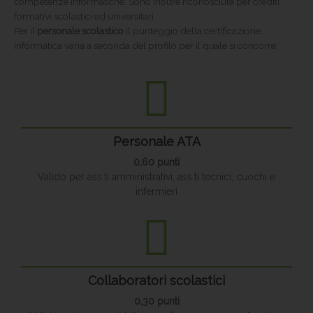
competenze informatiche. Sono inoltre riconosciute per crediti
formativi scolastici ed universitari.
Per il
personale scolastico
il punteggio della certificazione
informatica varia a seconda del profilo per il quale si concorre:
Personale ATA
0,60 punti
Valido per ass.ti amministrativi, ass.ti tecnici, cuochi e
infermieri
Collaboratori scolastici
0,30 punti