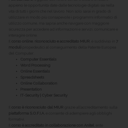
appieno le opportunità date dalle tecnologie digitali sia nella
vita di tutti i giorni che nel lavoro. Non solo sarai in grado di
utilizzare in modo più consapevole i programmi informatici di
utilizzo comune, ma saprai anche navigare con maggiore
sicurezza per accedere ad informazioni e servizi, comunicare e
interagire online.
Il
corso online
,
riconosciuto e accreditato MIUR
, è suddiviso in
7
moduli
propedeutici al conseguimento della Patente Europea
del Computer:
Computer Essentials
Word Processing
Online Essentials
Spreadsheets
Online Collaboration
Presentation
IT-Security | Cyber Security
Il
corso è riconosciuto dal MIUR
grazie all’accreditamento sulla
piattaforma S.O.F.I.A.
e consente di adempiere agli obblighi
formativi.
Il
corso è accreditato
in collaborazione con Anitel
, ente