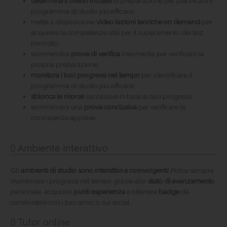
determina il livello iniziale
di preparazione per pianificare il
programma di studio più efficace;
mette a disposizione
video lezioni teoriche on demand
per
acquisire le competenze utili per il superamento dei test
periodici;
somministra
prove di verifica
intermedie per verificare la
propria preparazione;
monitora i tuoi progressi nel tempo
per identificare il
programma di studio più efficace;
sblocca le risorse
successive in base ai tuoi progressi;
somministra una
prova conclusiva
per verificare le
conoscenze apprese.
Ambiente interattivo
Gli
ambienti di studio sono interattivi e coinvolgenti
! Potrai sempre
monitorare i progressi nel tempo grazie allo
stato di avanzamento
personale, acquisire
punti esperienza
e ottenere
badge
da
condividere con i tuoi amici o sui social.
Tutor online