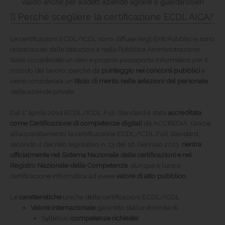
Valido anche per addetti aziende agrarie e guardarobieri
Perché scegliere la certificazione ECDL AICA?
Le certificazioni ECDL/ICDL sono diffuse negli Enti Pubblici e sono
riconosciute dalle Istituzioni e nella Pubblica Amministrazione.
Sono considerate un vero e proprio passaporto informatico per il
mondo del lavoro, perché dà
punteggio nei concorsi pubblici
e
viene considerata un
titolo di merito nelle selezioni del personale
delle aziende private.
Dal 1° aprile 2014 ECDL/ICDL Full Standard è stata
accreditata
come Certificazione di competenze digitali
da ACCREDIA. Grazie
all’accreditamento la certificazione ECDL/ICDL Full Standard,
secondo il decreto legislativo n. 13 del 16 Gennaio 2013,
rientra
ufficialmente nel Sistema Nazionale delle certificazioni e nel
Registro Nazionale delle Competenze
, dunque è l’unica
certificazione informatica ad avere
valore di atto pubblico
.
Le
caratteristiche
uniche delle certificazioni ECDL/ICDL
Valore internazionale
garantito dall’uniformità di:
Syllabus (
competenze richieste
)