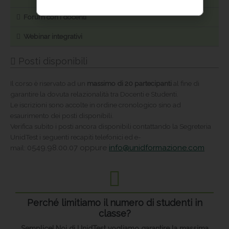
Forum con i docenti
Webinar integrativi
Posti disponibili
Il corso è riservato ad un
massimo di 20 partecipanti
al fine di
garantire la dovuta relazionalità tra Docenti e Studenti.
Le iscrizioni sono accolte in ordine cronologico sino ad
esaurimento dei posti disponibili.
Verifica subito i posti ancora disponibili contattando la Segreteria
UnidTest i seguenti recapiti telefonici ed e-
0549.98.00.07
oppure
info@unidformazione.com
mail:
Perché limitiamo il numero di studenti in
classe?
Semplice! Noi di UnidTest vogliamo garantire la massima