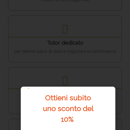
Tutor dedicato
per definire piano di studi e migliorare le performance
Simulatore e Genius
Ottieni
subito
per verificare costantemente la preparazione
uno sconto del
10%