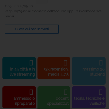
€
850,00
€
765,00
Paghi
€
765,00
al momento dell'acquisto oppure in comode rate
mensili.
Clicca qui per iscriverti
in 45 città e in
+2k recensioni,
massimo 20
live streaming
media 4.7★
studenti
ammesso o
docenti
teoria, tecniche e
ripreparato
specializzati
verifiche