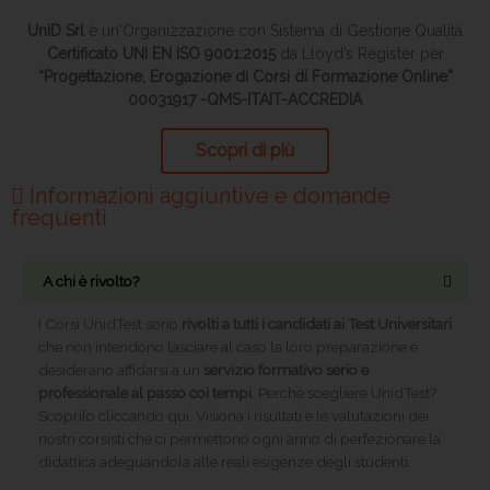
UniD Srl
è un'Organizzazione con Sistema di Gestione Qualità
Certificato UNI EN ISO 9001:2015
da Lloyd’s Register per
“Progettazione, Erogazione di Corsi di Formazione Online”
00031917 -QMS-ITAIT-ACCREDIA
Scopri di più
Informazioni aggiuntive e domande
frequenti
A chi è rivolto?
I Corsi UnidTest sono
rivolti a tutti i candidati ai Test Universitari
che non intendono lasciare al caso la loro preparazione e
desiderano affidarsi a un
servizio formativo serio e
professionale al passo coi tempi
. Perché scegliere UnidTest?
Scoprilo cliccando qui. Visiona i risultati e le valutazioni dei
nostri corsisti che ci permettono ogni anno di perfezionare la
didattica adeguandola alle reali esigenze degli studenti.