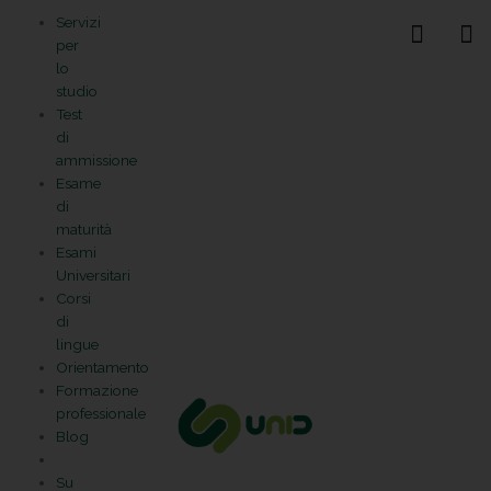
Vai
Statistiche
Marketing
Preferenze
Funzionale
Servizi
al
Gestisci la tua privacy
per
contenuto
lo
studio
Test
di
ammissione
Esame
di
maturità
Esami
Universitari
Corsi
di
lingue
Orientamento
Formazione
professionale
Blog
Su