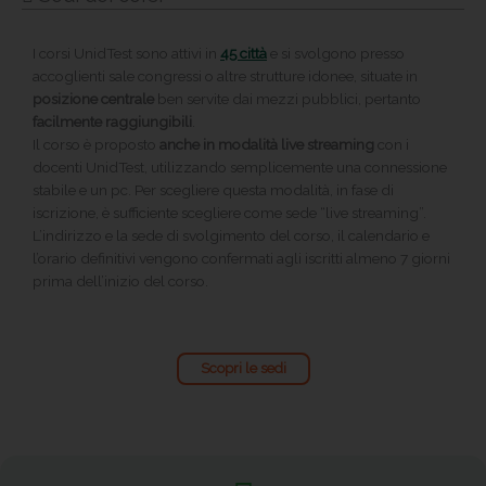
I corsi UnidTest sono attivi in
45 città
e si svolgono presso
accoglienti sale congressi o altre strutture idonee, situate in
posizione centrale
ben servite dai mezzi pubblici, pertanto
facilmente raggiungibili
.
Il corso è proposto
anche in modalità live streaming
con i
docenti UnidTest, utilizzando semplicemente una connessione
stabile e un pc. Per scegliere questa modalità, in fase di
iscrizione, è sufficiente scegliere come sede “live streaming”.
L’indirizzo e la sede di svolgimento del corso, il calendario e
l’orario definitivi vengono confermati agli iscritti almeno 7 giorni
prima dell’inizio del corso.
Scopri le sedi