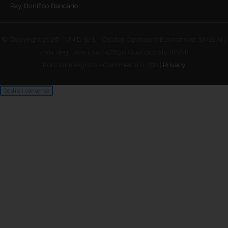
Pay, Bonifico Bancario.
© Copyright 2026 - UNID S.r.l. - Codice Operatore Economico: SM22747
- Via degli Aceri, 14 - 47890 Gualdicciolo (RSM)
Iscrizione registro eCommerce n. 150 |
Privacy
Gestisci consenso