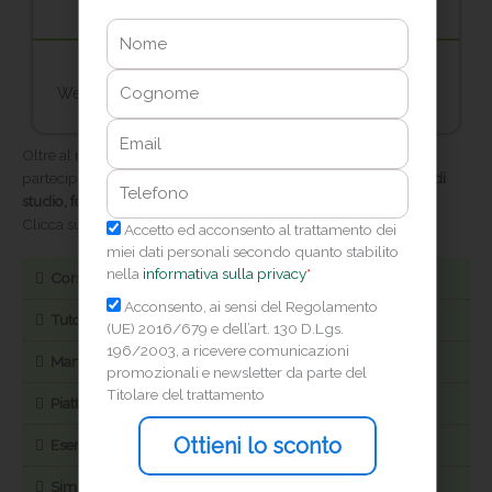
Nome
In omaggio
Cognome
Webinar integrativi e simulazioni collettive periodiche
Email
Oltre al monte ore di lezioni previste in presenza, la quota di
partecipazione comprende il seguente
materiale preliminare di
Telefono
studio, fornito all’atto dell’iscrizione
.
Clicca sulle singole voci per visionarne il dettaglio.
Privacy
Accetto ed acconsento al trattamento dei
miei dati personali secondo quanto stabilito
nella
informativa sulla privacy
*
Corso online
Marketing
Acconsento, ai sensi del Regolamento
Tutor dedicato
(UE) 2016/679 e dell’art. 130 D.Lgs.
196/2003, a ricevere comunicazioni
Manuali di preparazione
promozionali e newsletter da parte del
Titolare del trattamento
Piattaforma online Genius
Ottieni lo sconto
Eserciziari e dispense
Simulatore