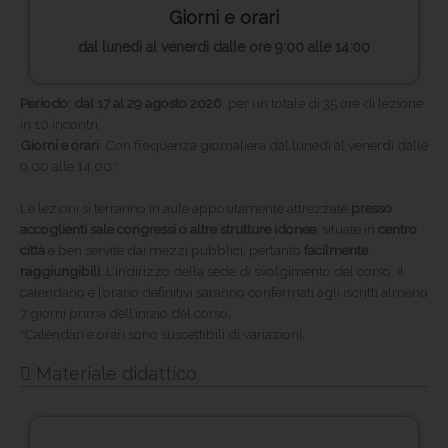
Giorni e orari
dal lunedì al venerdì dalle ore 9:00 alle 14:00
Periodo
:
dal 17 al 29 agosto 2026
, per un totale di 35 ore di lezione
in 10 incontri.
Giorni e orari
: Con frequenza giornaliera dal lunedì al venerdì dalle
9,00 alle 14,00.*
Le lezioni si terranno in aule appositamente attrezzate
presso
accoglienti sale congressi o altre strutture idonee
, situate in
centro
città
e ben servite dai mezzi pubblici, pertanto
facilmente
raggiungibili
. L’indirizzo della sede di svolgimento del corso, il
calendario e l’orario definitivi saranno confermati agli iscritti almeno
7 giorni prima dell’inizio del corso.
*
Calendari e orari sono suscettibili di variazioni.
Materiale didattico