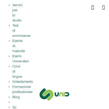
Vai
Statistiche
Marketing
Preferenze
Funzionale
Servizi
al
Gestisci la tua privacy
per
contenuto
lo
studio
Test
di
ammissione
Esame
di
maturità
Esami
Universitari
Corsi
di
lingue
Orientamento
Formazione
professionale
Blog
Su