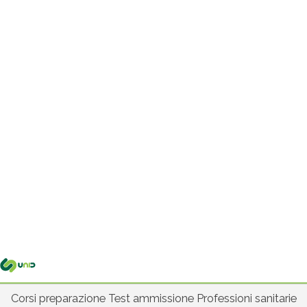
Me
pri
Corsi preparazione Test ammissione Professioni sanitarie