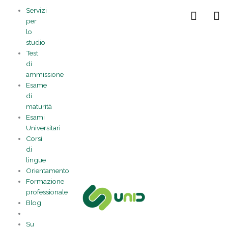
Vai
Statistiche
Marketing
Preferenze
Funzionale
Servizi
al
Gestisci la tua privacy
per
contenuto
lo
studio
Test
di
ammissione
Esame
di
maturità
Esami
Universitari
Corsi
di
lingue
Orientamento
Formazione
professionale
Blog
Su