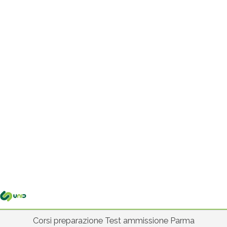
Me
pri
Corsi preparazione Test ammissione Parma