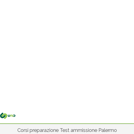
Me
pri
Corsi preparazione Test ammissione Palermo