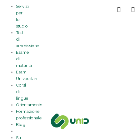
Vai
Statistiche
Marketing
Preferenze
Funzionale
Servizi
al
Gestisci la tua privacy
per
contenuto
lo
studio
Test
di
ammissione
Esame
di
maturità
Esami
Universitari
Corsi
di
lingue
Orientamento
Formazione
professionale
Blog
Su