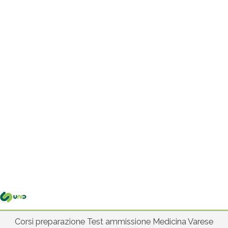
Me
pri
Corsi preparazione Test ammissione Medicina Varese