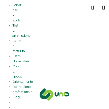
Vai
Statistiche
Marketing
Preferenze
Funzionale
Servizi
al
Gestisci la tua privacy
per
contenuto
lo
studio
Test
di
ammissione
Esame
di
maturità
Esami
Universitari
Corsi
di
lingue
Orientamento
Formazione
professionale
Blog
Su