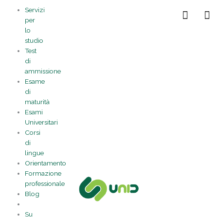
Vai
Statistiche
Marketing
Preferenze
Funzionale
Servizi
al
Gestisci la tua privacy
per
contenuto
lo
studio
Test
di
ammissione
Esame
di
maturità
Esami
Universitari
Corsi
di
lingue
Orientamento
Formazione
professionale
Blog
Su