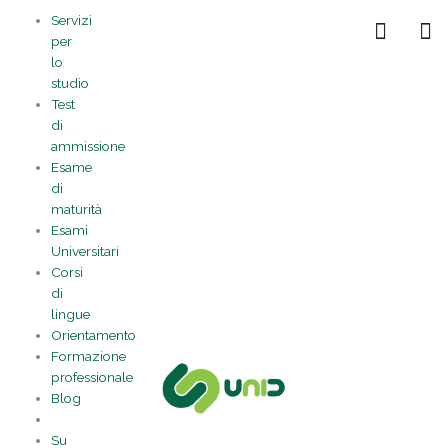
Vai
Statistiche
Marketing
Preferenze
Funzionale
Servizi
al
Gestisci la tua privacy
per
contenuto
lo
studio
Test
di
ammissione
Esame
di
maturità
Esami
Universitari
Corsi
di
lingue
Orientamento
Formazione
professionale
Blog
Su