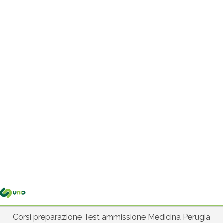
Me
pri
Corsi preparazione Test ammissione Medicina Perugia