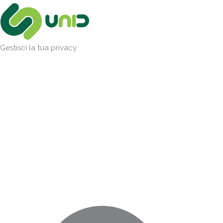
Vai
Marketing
Statistiche
Preferenze
Funzionale
al
contenuto
Gestisci la tua privacy