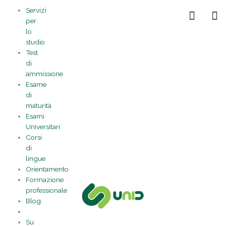
Vai
Statistiche
Marketing
Preferenze
Funzionale
Servizi
al
Gestisci la tua privacy
per
contenuto
lo
studio
Test
di
ammissione
Esame
di
maturità
Esami
Universitari
Corsi
di
lingue
Orientamento
Formazione
professionale
Blog
Su