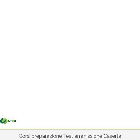
Me
pri
Corsi preparazione Test ammissione Caserta