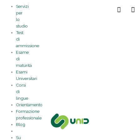
Vai
Statistiche
Marketing
Preferenze
Funzionale
Servizi
al
Gestisci la tua privacy
per
contenuto
lo
studio
Test
di
ammissione
Esame
di
maturità
Esami
Universitari
Corsi
di
lingue
Orientamento
Formazione
professionale
Blog
Su