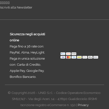
Iscriviti alla Newsletter
Sicurezza negli acquisti
online
Paga fino a 36 rate con:
PayPal, Alma, HeyLight.
Paga in unica soluzione
con: Carta di Credito,
Apple Pay, Google Pay,
Bonifico Bancario.
© Copyright 2026 - UNID S.r.l. - Codice Operatore Economico:
SM22747 - Via degli Aceri, 14 - 47890 Gualdicciolo (RSM)
Iscrizione registro eCommerce n. 150 |
Privacy