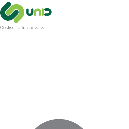
Vai
Marketing
Statistiche
Preferenze
Funzionale
al
contenuto
Gestisci la tua privacy