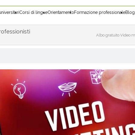
niversitari
Corsi di lingue
Orientamento
Formazione professionale
Blog
ofessionisti
Albo gratuito Video mar