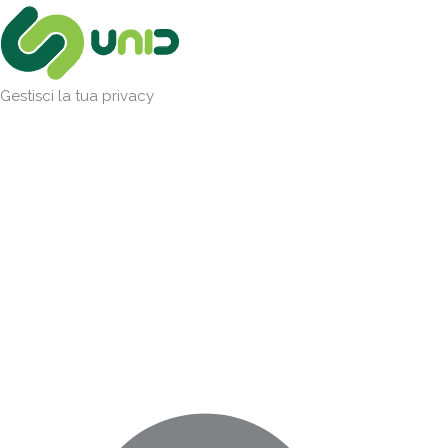
Vai
Marketing
Statistiche
Preferenze
Funzionale
al
contenuto
Gestisci la tua privacy