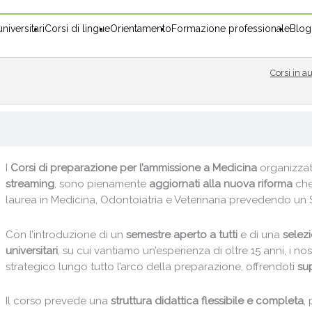
niversitari
Corsi di lingue
Orientamento
Formazione professionale
Blog
Corsi in a
I
Corsi di preparazione per l’ammissione a Medicina
organizzati
streaming
, sono pienamente
aggiornati alla nuova riforma
che
laurea in Medicina, Odontoiatria e Veterinaria prevedendo un S
Con l’introduzione di un
semestre aperto a tutti
e di una
selez
universitari
, su cui vantiamo un’esperienza di oltre 15 anni, i
strategico lungo tutto l’arco della preparazione, offrendoti
su
Il corso prevede una
struttura didattica flessibile e completa
,